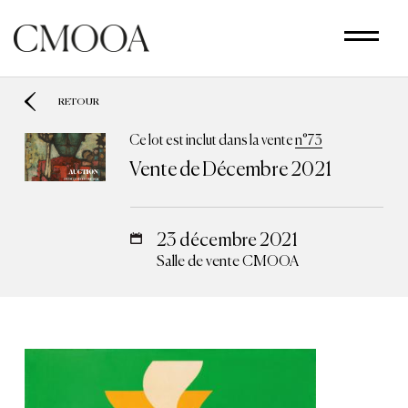
Aller
au
contenu
principal
RETOUR
Ce lot est inclut dans la vente
n°73
Vente de Décembre 2021
23 décembre 2021
Salle de vente CMOOA