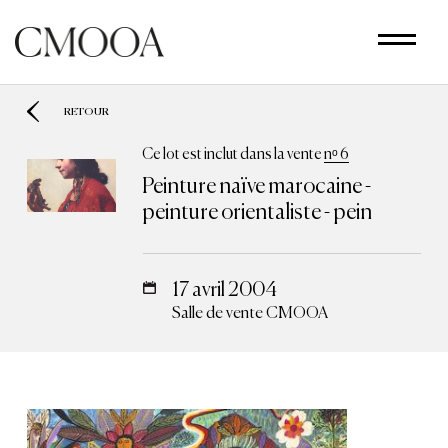
Aller
au
contenu
principal
RETOUR
Ce lot est inclut dans la vente
nᵒ 6
Peinture naïve marocaine -
peinture orientaliste - pein
17 avril 2004
Salle de vente CMOOA