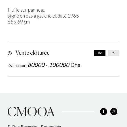
Huile sur panneau
signé en bas à gauche et daté 1965
65 x 69 cm
Vente clôturée
Dhs
€
80000
-
100000
Dhs
Estimation :
5, Rue Essanaani, Bourgogne,