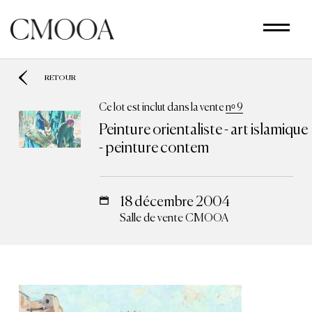
Aller
au
contenu
principal
RETOUR
Ce lot est inclut dans la vente
nᵒ 9
Peinture orientaliste - art islamique
- peinture contem
18 décembre 2004
Salle de vente CMOOA