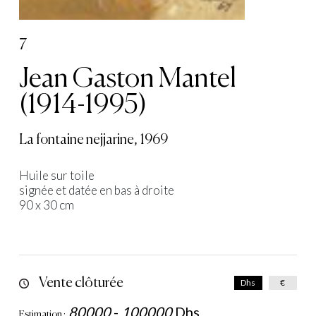
7
Jean Gaston Mantel
(1914-1995)
La fontaine nejjarine, 1969
Huile sur toile
signée et datée en bas à droite
90 x 30 cm
Vente clôturée
Dhs
€
80000
-
100000
Dhs
Estimation :