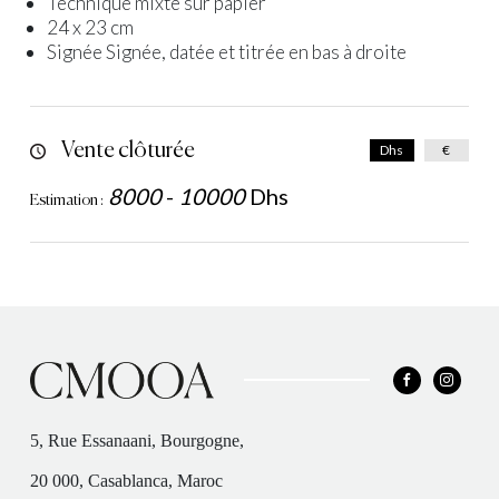
Technique mixte sur papier
24 x 23 cm
Signée Signée, datée et titrée en bas à droite
Vente clôturée
Dhs
€
8000
-
10000
Dhs
Estimation :
5, Rue Essanaani, Bourgogne,
20 000, Casablanca, Maroc