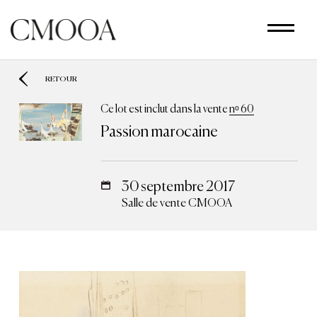
Aller
au
contenu
principal
RETOUR
Ce lot est inclut dans la vente
nᵒ 60
Passion marocaine
30 septembre 2017
Salle de vente CMOOA