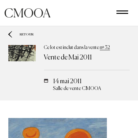
Aller
au
contenu
principal
RETOUR
Ce lot est inclut dans la vente
nᵒ 32
Vente de Mai 2011
14 mai 2011
Salle de vente CMOOA