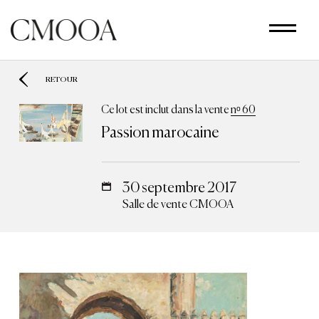
Aller
au
contenu
principal
RETOUR
Ce lot est inclut dans la vente
nᵒ 60
Passion marocaine
30 septembre 2017
Salle de vente CMOOA