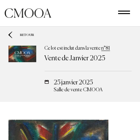
Aller
au
contenu
principal
RETOUR
Ce lot est inclut dans la vente
n°81
Vente de Janvier 2025
25 janvier 2025
Salle de vente CMOOA