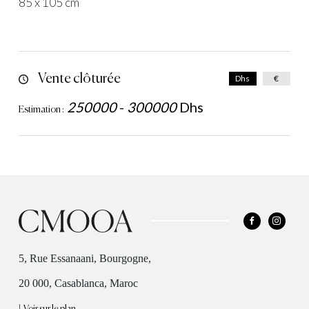
85 x 105 cm
Vente clôturée
Dhs
€
250000
-
300000
Dhs
Estimation :
5, Rue Essanaani, Bourgogne,
20 000, Casablanca, Maroc
|