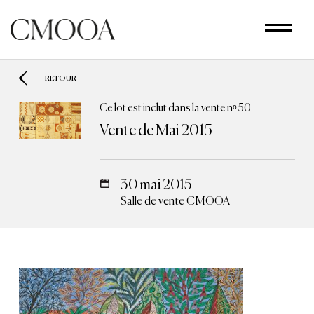
Aller
au
contenu
principal
RETOUR
Ce lot est inclut dans la vente
nᵒ 50
Vente de Mai 2015
30 mai 2015
Salle de vente CMOOA