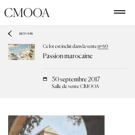
Aller
au
contenu
principal
RETOUR
Ce lot est inclut dans la vente
nᵒ 60
Passion marocaine
30 septembre 2017
Salle de vente CMOOA