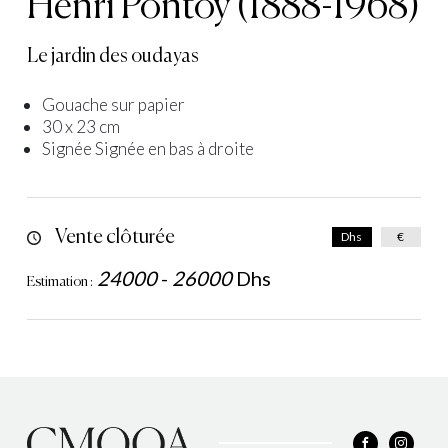
Henri Pontoy (1888-1968)
Le jardin des oudayas
Gouache sur papier
30 x 23 cm
Signée Signée en bas à droite
Vente clôturée
Dhs
€
24000
-
26000
Dhs
Estimation :