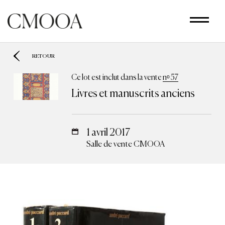
Aller
au
contenu
principal
RETOUR
Ce lot est inclut dans la vente
nᵒ 57
Livres et manuscrits anciens
1 avril 2017
Salle de vente CMOOA