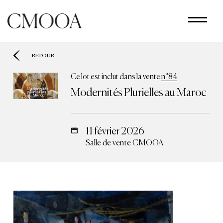
Aller
au
contenu
principal
RETOUR
Ce lot est inclut dans la vente
n°84
Modernités Plurielles au Maroc
11 février 2026
Salle de vente CMOOA