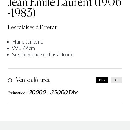
Jean Emile Laurent (1906
-1983)
Les falaises d’Étretat
Huile sur toile
99 x 72 cm
Signée Signée en bas à droite
Vente clôturée
Dhs
€
30000
-
35000
Dhs
Estimation :