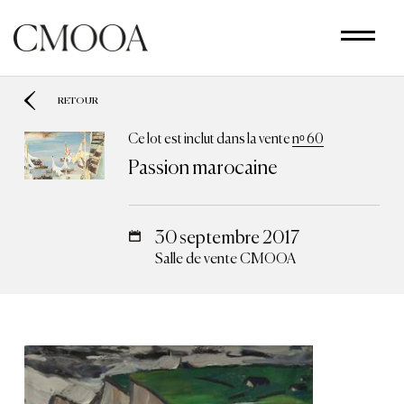
Aller
au
contenu
principal
RETOUR
Ce lot est inclut dans la vente
nᵒ 60
Passion marocaine
30 septembre 2017
Salle de vente CMOOA