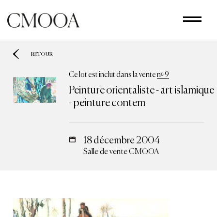
Aller
au
contenu
principal
RETOUR
Ce lot est inclut dans la vente
nᵒ 9
Peinture orientaliste - art islamique
- peinture contem
18 décembre 2004
Salle de vente CMOOA