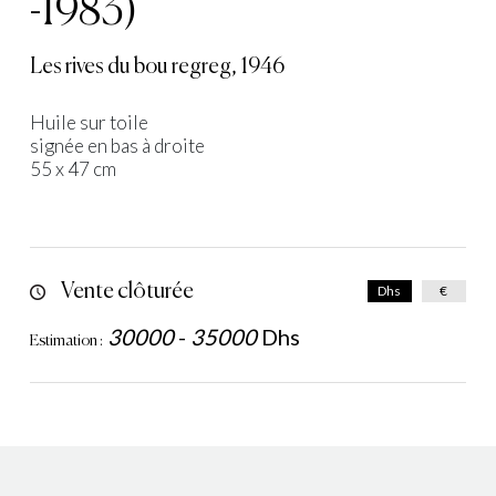
-1983)
Les rives du bou regreg, 1946
Huile sur toile
signée en bas à droite
55 x 47 cm
Vente clôturée
Dhs
€
30000
-
35000
Dhs
Estimation :