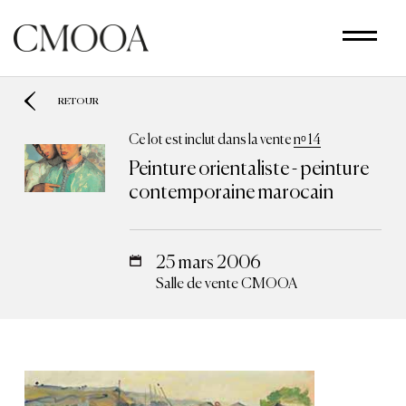
Aller
au
contenu
principal
RETOUR
Ce lot est inclut dans la vente
nᵒ 14
Peinture orientaliste - peinture
contemporaine marocain
25 mars 2006
Salle de vente CMOOA