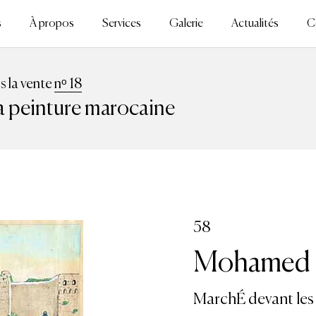
s
À propos
Services
Galerie
Actualités
C
ns la vente
nᵒ 18
la peinture marocaine
58
Mohamed Be
MarchÉ devant les