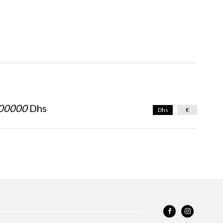
00000
Dhs
Dhs
€