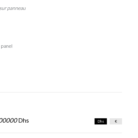
 sur panneau
 panel
00000
Dhs
Dhs
€