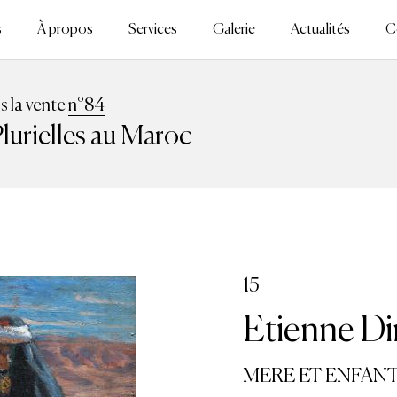
s
À propos
Services
Galerie
Actualités
C
ns la vente
n°84
lurielles au Maroc
15
Etienne Di
MERE ET ENFANT