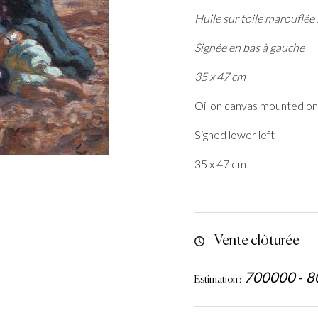
Huile sur toile marouflée
Signée en bas à gauche
35 x 47 cm
Oil on canvas mounted on
Signed lower left
35 x 47 cm
Vente clôturée
700000
-
8
Estimation :