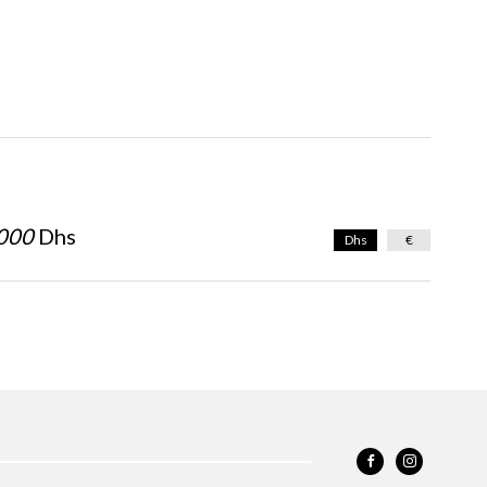
000
Dhs
Dhs
€