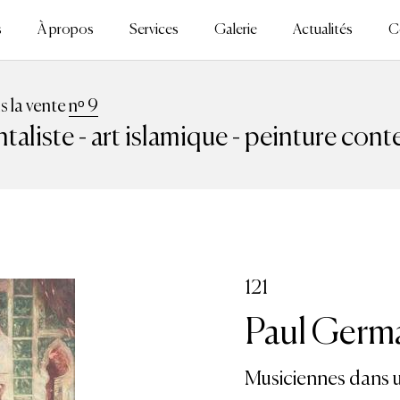
s
À propos
Services
Galerie
Actualités
C
ns la vente
nᵒ 9
ntaliste - art islamique - peinture con
121
Paul Germ
Musiciennes dans un