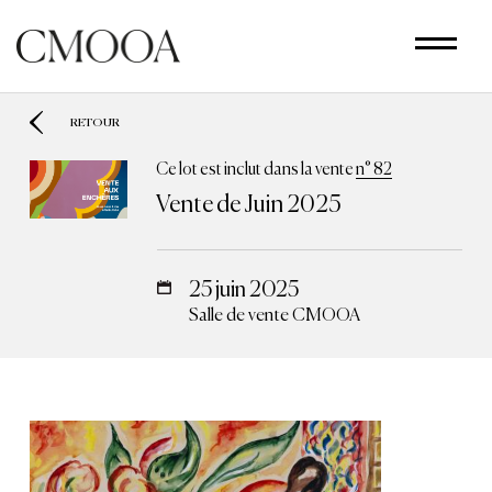
Aller
au
contenu
principal
RETOUR
Ce lot est inclut dans la vente
n° 82
Vente de Juin 2025
25 juin 2025
Salle de vente CMOOA