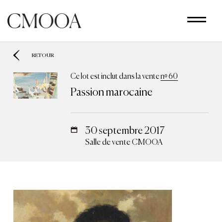
Aller
au
contenu
principal
RETOUR
Ce lot est inclut dans la vente
nᵒ 60
Passion marocaine
30 septembre 2017
Salle de vente CMOOA