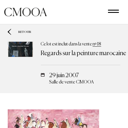
Aller
au
contenu
principal
RETOUR
Ce lot est inclut dans la vente
nᵒ 18
Regards sur la peinture marocaine
29 juin 2007
Salle de vente CMOOA