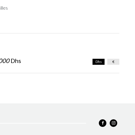
illes
000
Dhs
Dhs
€