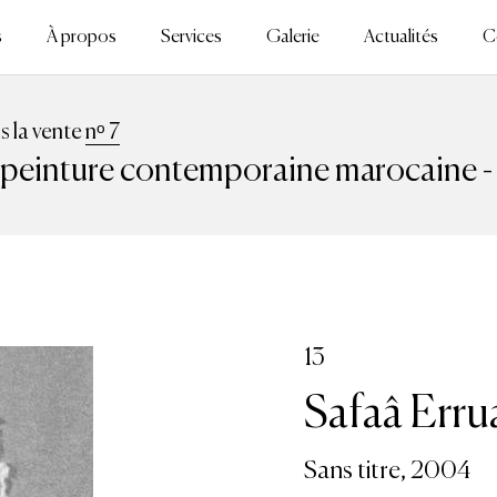
s
À propos
Services
Galerie
Actualités
C
ns la vente
nᵒ 7
 peinture contemporaine marocaine -
13
Safaâ Erru
Sans titre, 2004