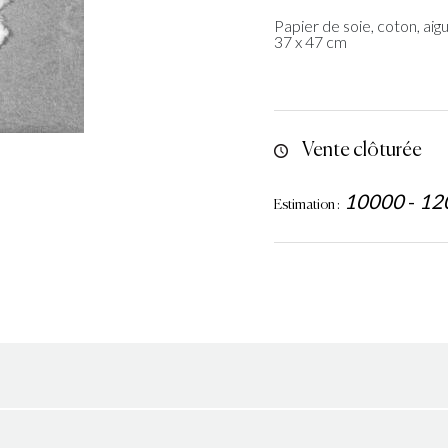
Papier de soie, coton, aigu
37 x 47 cm
Vente clôturée
10000
-
12
Estimation :