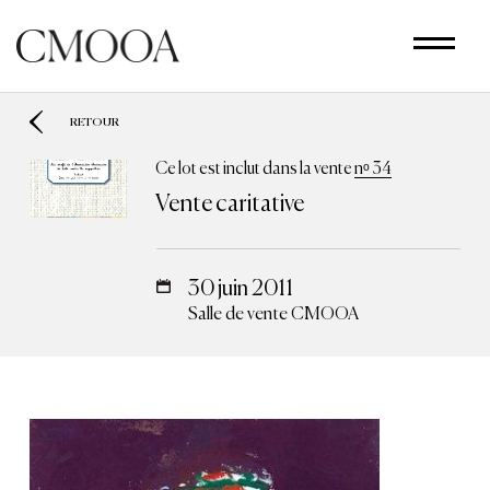
Aller
au
contenu
principal
RETOUR
Ce lot est inclut dans la vente
nᵒ 34
Vente caritative
30 juin 2011
Salle de vente CMOOA