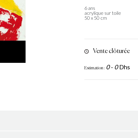
6 ans
acrylique sur toile
50 x 50 cm
Vente clôturée
0
-
0
Dhs
Estimation :