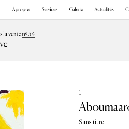
s
À propos
Services
Galerie
Actualités
C
ns la vente
nᵒ 34
ive
1
Aboumaaro
Sans titre