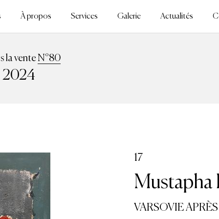
s
À propos
Services
Galerie
Actualités
C
ns la vente
N°80
n 2024
17
Mustapha H
VARSOVIE APRÈS 