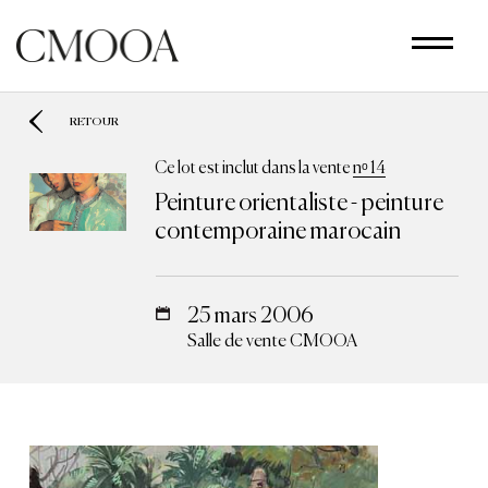
Aller
au
contenu
principal
RETOUR
Ce lot est inclut dans la vente
nᵒ 14
Peinture orientaliste - peinture
contemporaine marocain
25 mars 2006
Salle de vente CMOOA