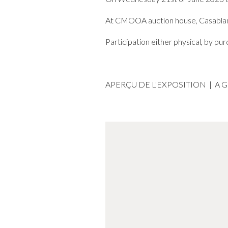
At CMOOA auction house, Casabla
Participation either physical, by pu
APERÇU DE L'EXPOSITION | A 