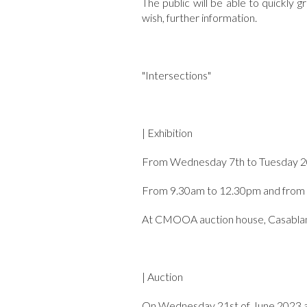
The public will be able to quickly gr
wish, further information.
"Intersections"
| Exhibition
From Wednesday 7th to Tuesday 2
From 9.30am to 12.30pm and from
At CMOOA auction house, Casabla
| Auction
On Wednesday 21st of June 2023 