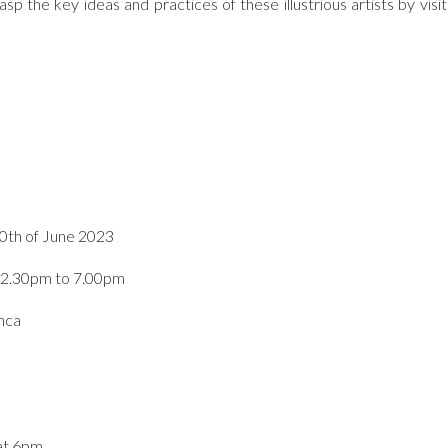
asp the key ideas and practices of these illustrious artists by visit
0th of June 2023
 2.30pm to 7.00pm
nca
at 6pm