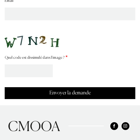
Email
Quel code est dissimulé dans l'image ?