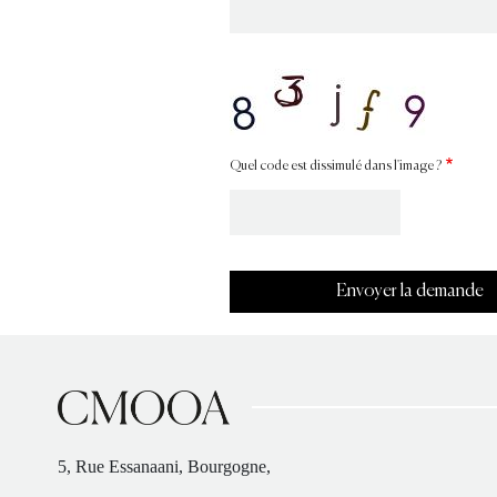
Quel code est dissimulé dans l'image ?
5, Rue Essanaani, Bourgogne,