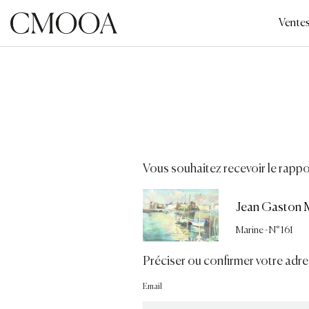
Aller
au
Vente
contenu
principal
Vous souhaitez recevoir le rappor
Jean Gaston M
Marine - N° 161
Préciser ou confirmer votre adre
Email