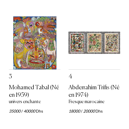
3
4
Mohamed Tabal (Né
Abderrahim Trifis (Né
en 1959)
en 1974)
univers enchante
Fresque marocaine
35000
/
40000
Dhs
18000
/
20000
Dhs