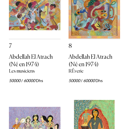
7
8
Abdellah El Atrach
Abdellah El Atrach
(Né en 1974)
(Né en 1974)
Les musiciens
RÊverie
50000
/
60000
Dhs
50000
/
60000
Dhs