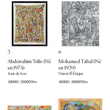
5
6
Abderrahim Trifis (Né
Mohamed Tabal (Né
en 1974)
en 1959)
Jour de fete
Vision fÉÉrique
30000
/
35000
Dhs
40000
/
50000
Dhs