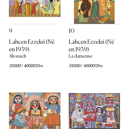
9
10
Lahcen Ezzekri (Né
Lahcen Ezzekri (Né
en 1939)
en 1939)
Ahouach
La danseuse
35000
/
40000
Dhs
35000
/
40000
Dhs