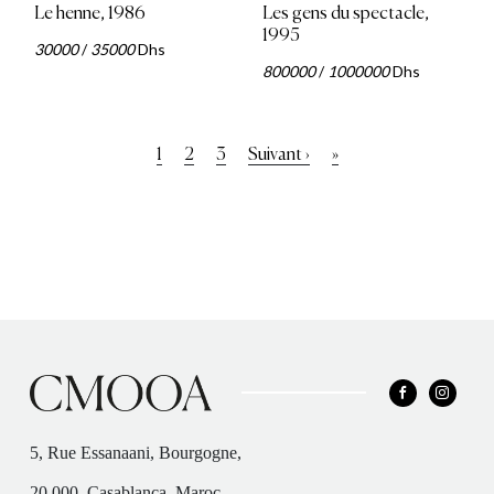
Le henne, 1986
Les gens du spectacle,
1995
30000
/
35000
Dhs
800000
/
1000000
Dhs
Pagination
Page
1
Page
2
Page
3
Page
Suivant ›
Dernière
»
courante
suivante
page
5, Rue Essanaani, Bourgogne,
20 000, Casablanca, Maroc