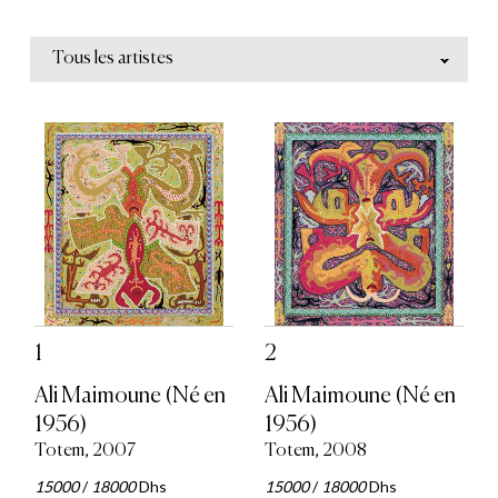
Tous les artistes
1
2
Ali Maimoune (Né en
Ali Maimoune (Né en
1956)
1956)
Totem, 2007
Totem, 2008
15000
/
18000
Dhs
15000
/
18000
Dhs