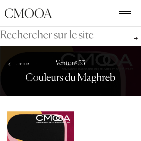
Aller
au
contenu
principal
Vente nᵒ 33
RETOUR
Couleurs du Maghreb