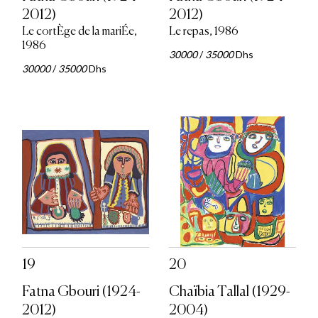
2012)
2012)
Le cortÈge de la mariÉe,
Le repas, 1986
1986
30000
/
35000
Dhs
30000
/
35000
Dhs
19
20
Fatna Gbouri (1924-
Chaïbia Tallal (1929-
2012)
2004)