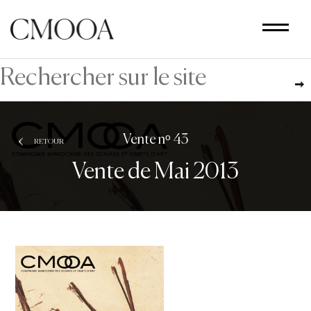
Aller
au
contenu
principal
Vente nᵒ 43
RETOUR
Vente de Mai 2013