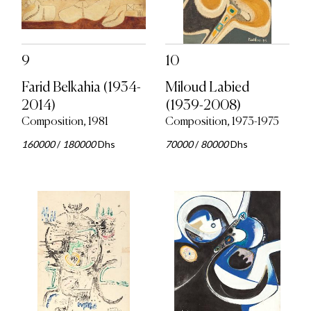
9
10
Farid Belkahia (1934-
Miloud Labied
2014)
(1939-2008)
Composition, 1981
Composition, 1973-1975
160000
/
180000
Dhs
70000
/
80000
Dhs