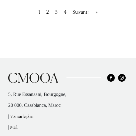
Pagination
Page
1
Page
2
Page
3
Page
4
Page
Suivant ›
Dernière
»
courante
suivante
page
5, Rue Essanaani, Bourgogne,
20 000, Casablanca, Maroc
|
Voir sur le plan
|
Mail.