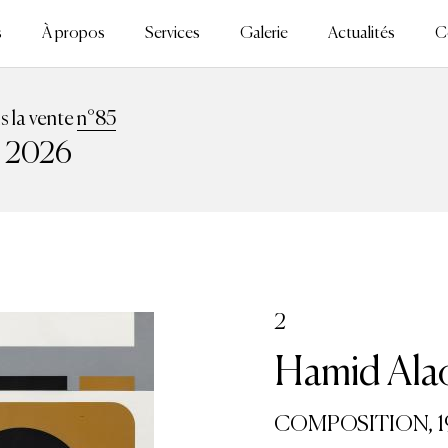
s
À propos
Services
Galerie
Actualités
C
ns la vente
n°85
n 2026
2
Hamid Alao
COMPOSITION, 1