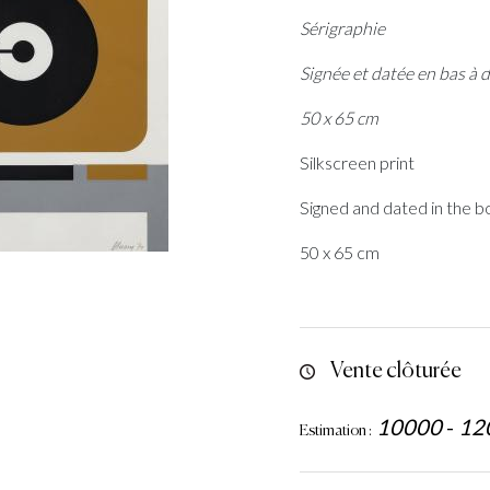
Sérigraphie
Signée et datée en bas à d
50 x 65 cm
Silkscreen print
Signed and dated in the b
50 x 65 cm
Vente clôturée
10000
-
12
Estimation :