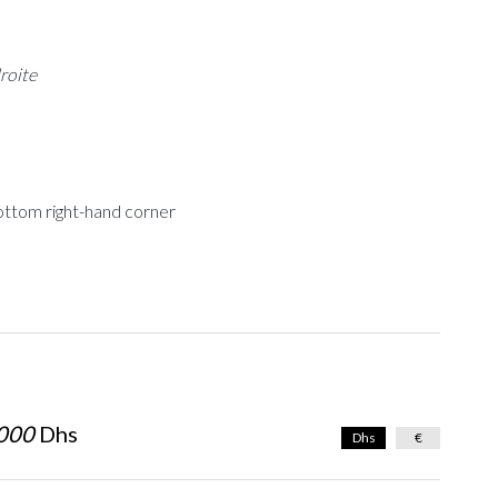
roite
ottom right-hand corner
000
Dhs
Dhs
€