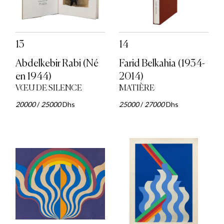
13
14
Abdelkebir Rabi (Né
Farid Belkahia (1934-
en 1944)
2014)
VŒU DE SILENCE
MATIÈRE
20000
/
25000
Dhs
25000
/
27000
Dhs