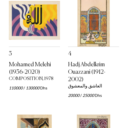
3
4
Mohamed Melehi
Hadj Abdelkrim
(1936-2020)
Ouazzani (1912-
COMPOSITION, 1978
2002)
العاشق والمعشوق
110000
/
130000
Dhs
20000
/
25000
Dhs