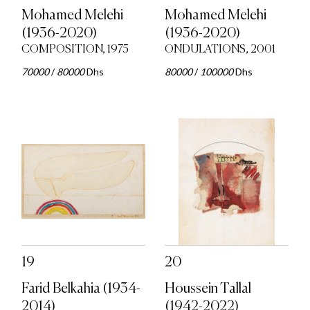
Mohamed Melehi
Mohamed Melehi
(1936-2020)
(1936-2020)
COMPOSITION, 1975
ONDULATIONS, 2001
70000
/
80000
Dhs
80000
/
100000
Dhs
19
20
Farid Belkahia (1934-
Houssein Tallal
2014)
(1942-2022)