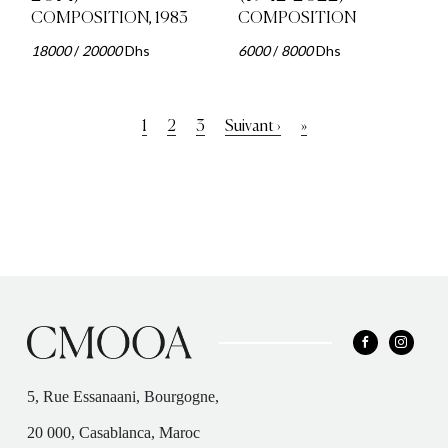
COMPOSITION, 1983
COMPOSITION
18000
/
20000
Dhs
6000
/
8000
Dhs
Pagination
Page
1
Page
2
Page
3
Page
Suivant ›
Dernière
»
courante
suivante
page
5, Rue Essanaani, Bourgogne,
20 000, Casablanca, Maroc