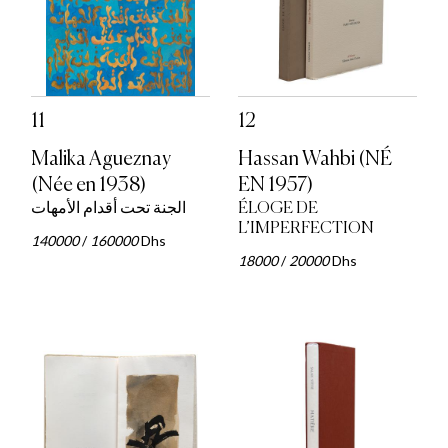
11
12
Malika Agueznay
Hassan Wahbi (NÉ
(Née en 1938)
EN 1957)
الجنة تحت أقدام الأمهات
ÉLOGE DE
L’IMPERFECTION
140000
/
160000
Dhs
18000
/
20000
Dhs