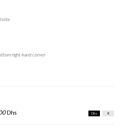
roite
ottom right-hand corner
00
Dhs
Dhs
€