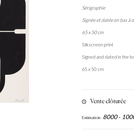
Sérigraphie
Signée et datée en bas à d
65 x 50 cm
Silkscreen print
Signed and dated in the b
65 x 50 cm
Vente clôturée
8000
-
100
Estimation :