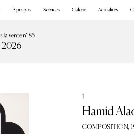
s
À propos
Services
Galerie
Actualités
C
ns la vente
n°85
n 2026
1
Hamid Alao
COMPOSITION, 1