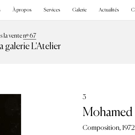
s
À propos
Services
Galerie
Actualités
C
ns la vente
nᵒ 67
galerie L'Atelier
3
Mohamed H
Composition, 1972