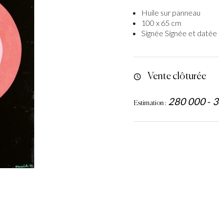
Huile sur panneau
100 x 65 cm
Signée Signée et datée 
Vente clôturée
280 000
-
3
Estimation :