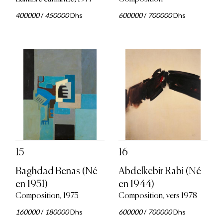
400000
/
450000
Dhs
600000
/
700000
Dhs
15
16
Baghdad Benas (Né
Abdelkebir Rabi (Né
en 1951)
en 1944)
Composition, 1975
Composition, vers 1978
160000
/
180000
Dhs
600000
/
700000
Dhs