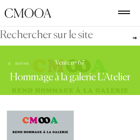
Aller
au
contenu
principal
Vente nᵒ 67
RETOUR
Hommage à la galerie L'Atelier