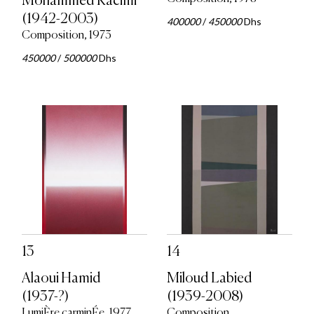
Mohammed Kacimi
(1942-2003)
400000
/
450000
Dhs
Composition, 1973
450000
/
500000
Dhs
13
14
Alaoui Hamid
Miloud Labied
(1937-?)
(1939-2008)
LumiÈre carminÉe, 1977
Composition