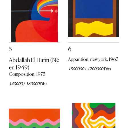
5
6
Abdallah El Hariri (Né
Apparition, new york, 1963
en 1949)
1500000
/
1700000
Dhs
Composition, 1973
140000
/
160000
Dhs