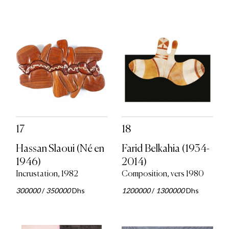
17
18
Hassan Slaoui (Né en
Farid Belkahia (1934-
1946)
2014)
Incrustation, 1982
Composition, vers 1980
300000
/
350000
Dhs
1200000
/
1300000
Dhs