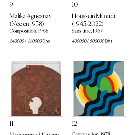
9
10
Malika Agueznay
Houssein Miloudi
(Née en 1938)
(1945-2022)
Composition, 1968
Sans titre, 1967
140000
/
160000
Dhs
400000
/
500000
Dhs
11
12
Composition, 1978