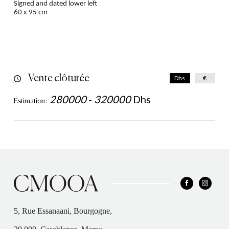
Signed and dated lower left
60 x 95 cm
Vente clôturée
Dhs
€
280000
-
320000
Dhs
Estimation :
5, Rue Essanaani, Bourgogne,