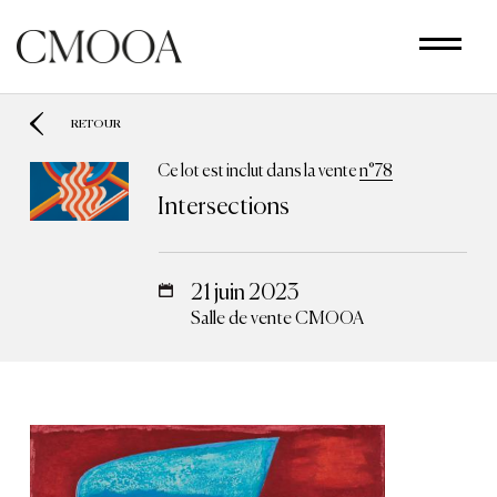
Aller
au
contenu
principal
RETOUR
Ce lot est inclut dans la vente
n°78
Intersections
21 juin 2023
Salle de vente CMOOA