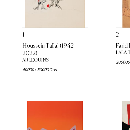
1
2
Houssein Tallal (1942-
Farid
2022)
LALA 
ARLEQUINS
280000
40000
/
50000
Dhs