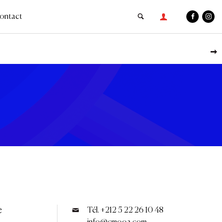
ontact
e
Tél. +212 5 22 26 10 48