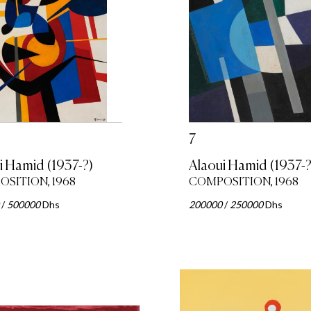
7
i Hamid (1937-?)
Alaoui Hamid (1937-?
SITION, 1968
COMPOSITION, 1968
/
500000
Dhs
200000
/
250000
Dhs