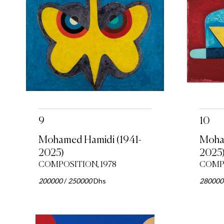
9
10
Mohamed Hamidi (1941-
Moham
2025)
2025
COMPOSITION, 1978
COMPO
200000
/
250000
Dhs
280000