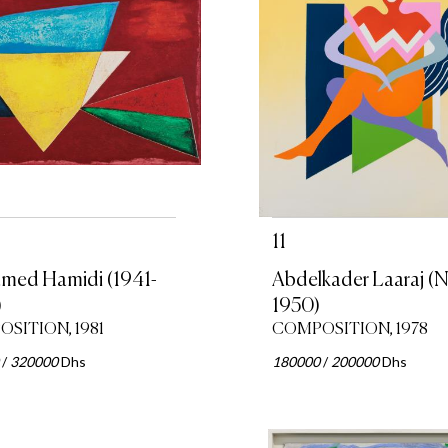
11
ed Hamidi (1941-
Abdelkader Laaraj (N
)
1950)
SITION, 1981
COMPOSITION, 1978
/
320000
Dhs
180000
/
200000
Dhs