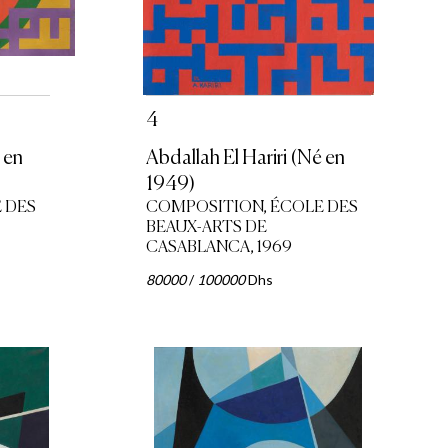
4
 en
Abdallah El Hariri (Né en
1949)
 DES
COMPOSITION, ÉCOLE DES
BEAUX-ARTS DE
CASABLANCA, 1969
80000
/
100000
Dhs