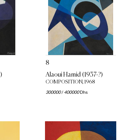
8
)
Alaoui Hamid (1937-?)
COMPOSITION, 1968
300000
/
400000
Dhs