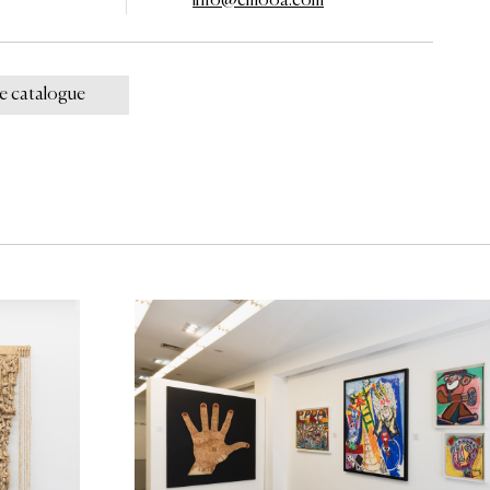
info@cmooa.com
le catalogue