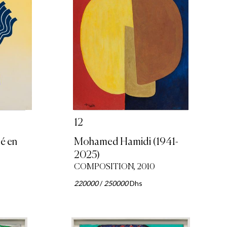
12
é en
Mohamed Hamidi (1941-
2025)
COMPOSITION, 2010
220000
/
250000
Dhs