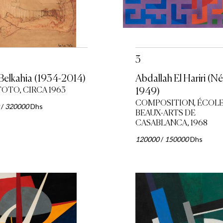
3
 Belkahia (1934-2014)
Abdallah El Hariri (Né
TOTO, CIRCA 1963
1949)
COMPOSITION, ÉCOLE
/
320000
Dhs
BEAUX-ARTS DE
CASABLANCA, 1968
120000
/
150000
Dhs