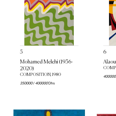
5
6
Mohamed Melehi (1936-
Alaou
2020)
COMPO
COMPOSITION, 1980
400000
350000
/
400000
Dhs