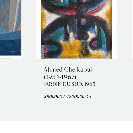
i
Ahmed Cherkaoui
(1934-1967)
JARDIN DU SUD, 1965
3800000
/
4200000
Dhs