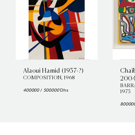
Alaoui Hamid (1937-?)
Chaïb
COMPOSITION, 1968
2004
BARR
400000
/
500000
Dhs
1975
80000