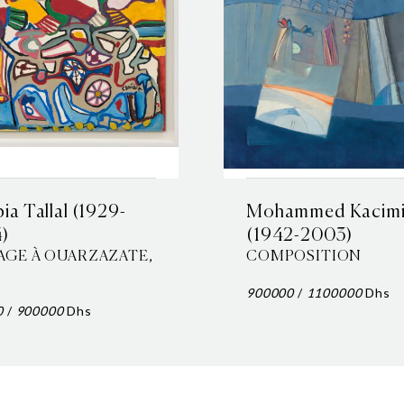
ia Tallal (1929-
Mohammed Kacim
)
(1942-2003)
AGE À OUARZAZATE,
COMPOSITION
900000
/
1100000
Dhs
0
/
900000
Dhs