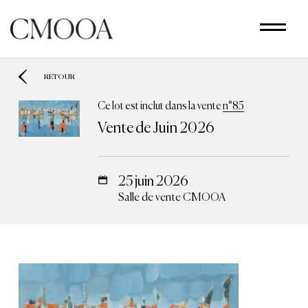
Aller
au
contenu
principal
RETOUR
Ce lot est inclut dans la vente
n°85
Vente de Juin 2026
25 juin 2026
Salle de vente CMOOA