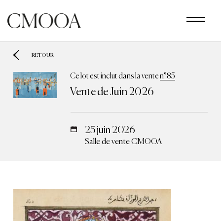
Aller
au
contenu
principal
RETOUR
Ce lot est inclut dans la vente
n°85
Vente de Juin 2026
25 juin 2026
Salle de vente CMOOA