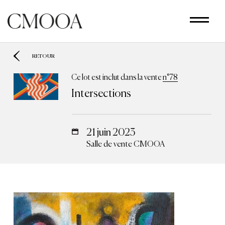
Aller
au
contenu
principal
RETOUR
Ce lot est inclut dans la vente
n°78
Intersections
21 juin 2023
Salle de vente CMOOA