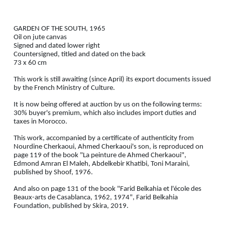
GARDEN OF THE SOUTH, 1965
Oil on jute canvas
Signed and dated lower right
Countersigned, titled and dated on the back
73 x 60 cm
This work is still awaiting (since April) its export documents issued
by the French Ministry of Culture.
It is now being offered at auction by us on the following terms:
30% buyer's premium, which also includes import duties and
taxes in Morocco.
This work, accompanied by a certificate of authenticity from
Nourdine Cherkaoui, Ahmed Cherkaoui's son, is reproduced on
page 119 of the book "La peinture de Ahmed Cherkaoui",
Edmond Amran El Maleh, Abdelkebir Khatibi, Toni Maraini,
published by Shoof, 1976.
And also on page 131 of the book "Farid Belkahia et l'école des
Beaux-arts de Casablanca, 1962, 1974", Farid Belkahia
Foundation, published by Skira, 2019.