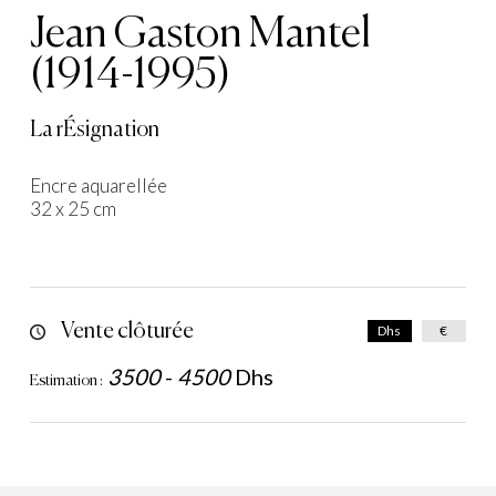
Jean Gaston Mantel
(1914-1995)
La rÉsignation
Encre aquarellée
32 x 25 cm
Vente clôturée
Dhs
€
3500
-
4500
Dhs
Estimation :