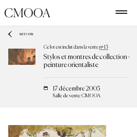
Aller
au
contenu
principal
RETOUR
Ce lot est inclut dans la vente
nᵒ 13
Stylos et montres de collection -
peinture orientaliste
17 décembre 2005
Salle de vente CMOOA