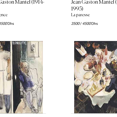
Gaston Mantel (1914-
Jean Gaston Mantel (
1995)
ience
La paresse
4500
Dhs
3500
/
4500
Dhs