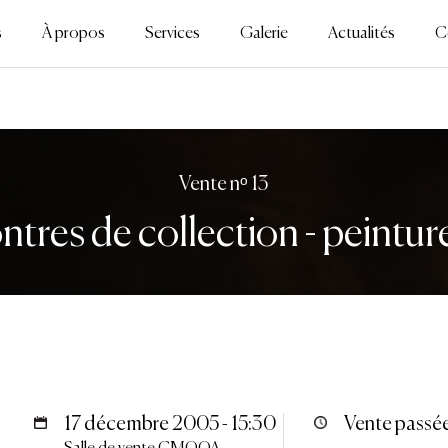
s
À propos
Services
Galerie
Actualités
C
Vente nᵒ 13
ntres de collection - peinture
17 décembre 2005 - 15:30
Vente passé