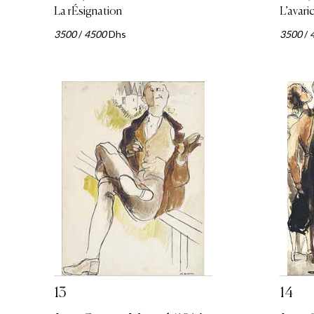
La rÉsignation
L’avari
3500
/
4500
Dhs
3500
/
13
14