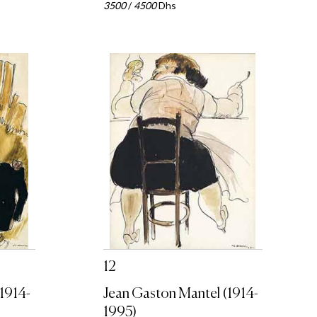
3500
/
4500
Dhs
12
1914-
Jean Gaston Mantel (1914-
1995)