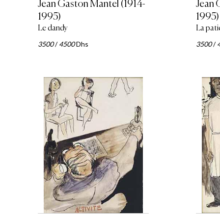
Jean Gaston Mantel (1914-
Jean 
1995)
1995)
Le dandy
La pat
3500
/
4500
Dhs
3500
/