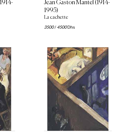
1914-
Jean Gaston Mantel (1914-
1995)
La cachette
3500
/
4500
Dhs