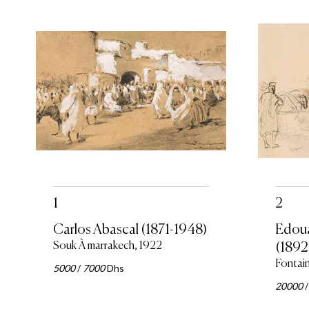
1
2
Carlos Abascal (1871-1948)
Edoua
Souk À marrakech, 1922
(1892
Fontai
5000
/
7000
Dhs
20000