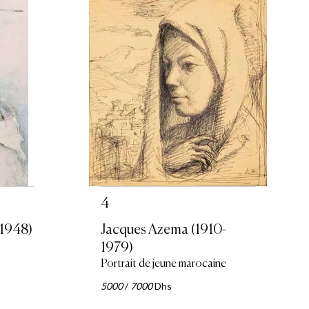
4
-1948)
Jacques Azema (1910-
1979)
Portrait de jeune marocaine
5000
/
7000
Dhs