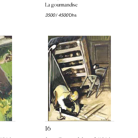
La gourmandise
3500
/
4500
Dhs
16