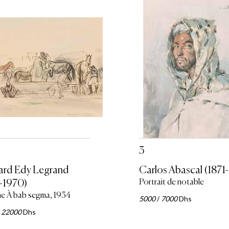
3
rd Edy Legrand
Carlos Abascal (1871
-1970)
Portrait de notable
ne À bab segma, 1934
5000
/
7000
Dhs
/
22000
Dhs