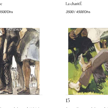
ce
La charitÉ
4500
Dhs
3500
/
4500
Dhs
15