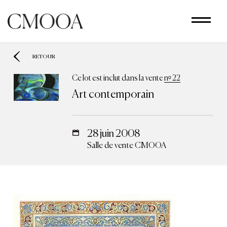
Aller
au
contenu
principal
RETOUR
Ce lot est inclut dans la vente
nᵒ 22
Art contemporain
28 juin 2008
Salle de vente CMOOA