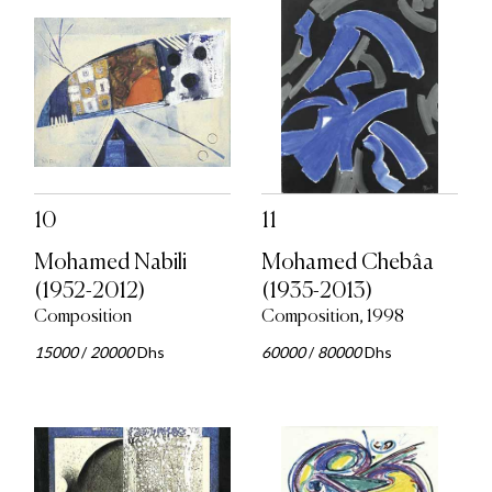
10
11
Mohamed Nabili
Mohamed Chebâa
(1952-2012)
(1935-2013)
Composition
Composition, 1998
15000
/
20000
Dhs
60000
/
80000
Dhs