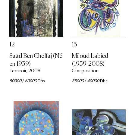
12
13
Saâd Ben Cheffaj (Né
Miloud Labied
en 1939)
(1939-2008)
Le miroir, 2008
Composition
50000
/
60000
Dhs
35000
/
40000
Dhs