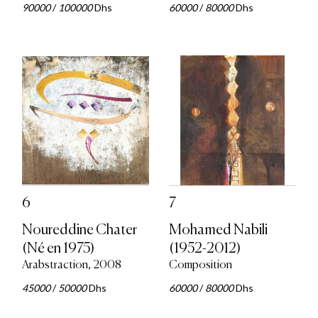
90000
/
100000
Dhs
60000
/
80000
Dhs
6
7
Noureddine Chater
Mohamed Nabili
(Né en 1975)
(1952-2012)
Arabstraction, 2008
Composition
45000
/
50000
Dhs
60000
/
80000
Dhs