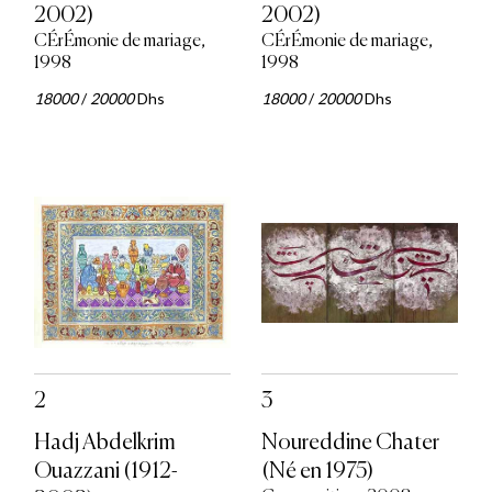
2002)
2002)
CÉrÉmonie de mariage,
CÉrÉmonie de mariage,
1998
1998
18000
/
20000
Dhs
18000
/
20000
Dhs
2
3
Hadj Abdelkrim
Noureddine Chater
Ouazzani (1912-
(Né en 1975)