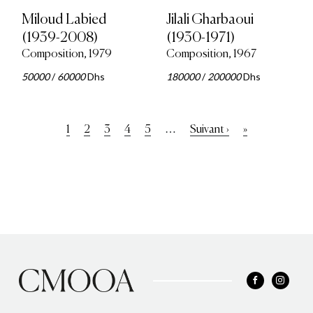
Miloud Labied
Jilali Gharbaoui
(1939-2008)
(1930-1971)
Composition, 1979
Composition, 1967
50000
/
60000
Dhs
180000
/
200000
Dhs
Pagination
…
Page
1
Page
2
Page
3
Page
4
Page
5
Page
Suivant ›
Dernière
»
courante
suivante
page