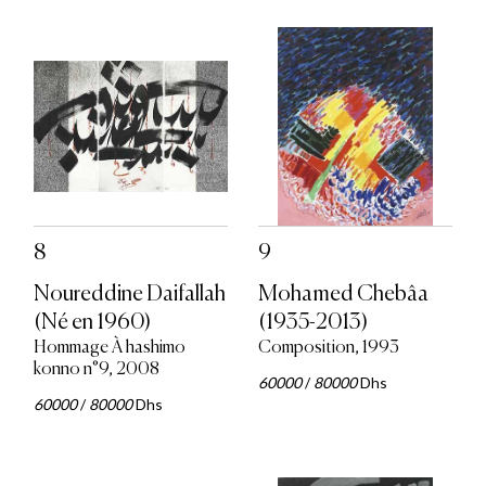
8
9
Noureddine Daifallah
Mohamed Chebâa
(Né en 1960)
(1935-2013)
Hommage À hashimo
Composition, 1993
konno n°9, 2008
60000
/
80000
Dhs
60000
/
80000
Dhs