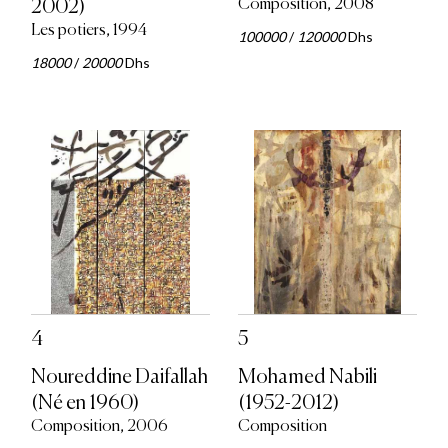
2002)
Composition, 2008
Les potiers, 1994
100000
/
120000
Dhs
18000
/
20000
Dhs
4
5
Noureddine Daifallah
Mohamed Nabili
(Né en 1960)
(1952-2012)
Composition, 2006
Composition