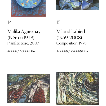
14
15
Malika Agueznay
Miloud Labied
(Née en 1938)
(1939-2008)
PlanÈte terre, 2007
Composition, 1978
40000
/
50000
Dhs
180000
/
220000
Dhs