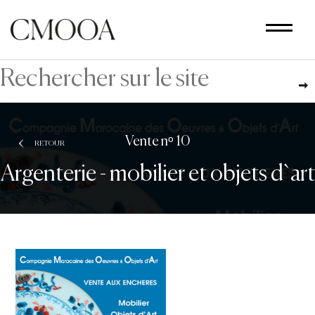
Aller
au
contenu
principal
Vente nᵒ 10
RETOUR
Argenterie - mobilier et objets d`art