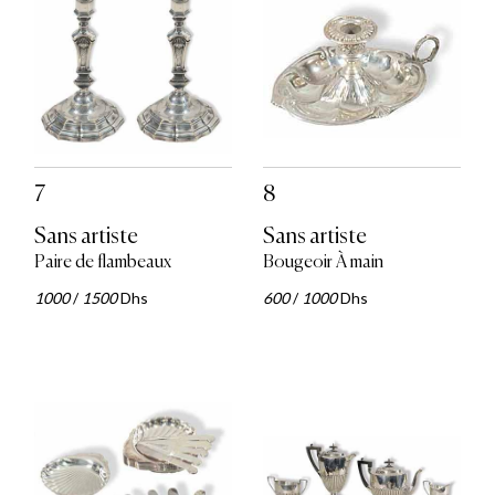
7
8
Sans artiste
Sans artiste
Paire de flambeaux
Bougeoir À main
1000
/
1500
Dhs
600
/
1000
Dhs