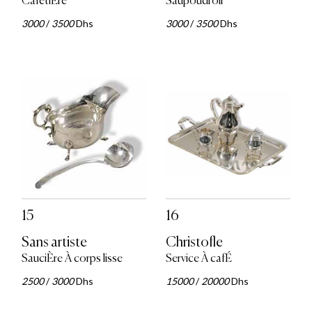
CafetiÈre
Saupoudroir
3000
/
3500
Dhs
3000
/
3500
Dhs
15
16
Sans artiste
Christofle
SauciÈre À corps lisse
Service À cafÉ
2500
/
3000
Dhs
15000
/
20000
Dhs