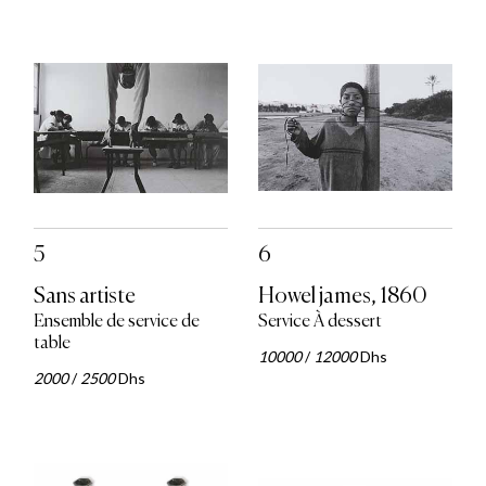
5
6
Sans artiste
Howel james, 1860
Ensemble de service de
Service À dessert
table
10000
/
12000
Dhs
2000
/
2500
Dhs