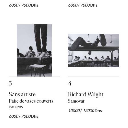
6000
/
7000
Dhs
6000
/
7000
Dhs
3
4
Sans artiste
Richard Wright
Paire de vases couverts
Samovar
iraniens
10000
/
12000
Dhs
6000
/
7000
Dhs