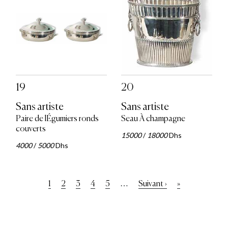
19
20
Sans artiste
Sans artiste
Paire de lÉgumiers ronds
Seau À champagne
couverts
15000
/
18000
Dhs
4000
/
5000
Dhs
Pagination
…
Page
1
Page
2
Page
3
Page
4
Page
5
Page
Suivant ›
Dernière
»
courante
suivante
page