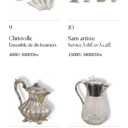
9
10
Christofle
Sans artiste
Ensemble de dix beurriers
Service À thÉ et À cafÉ
4000
/
5000
Dhs
15000
/
18000
Dhs