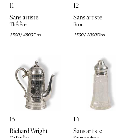
11
12
Sans artiste
Sans artiste
ThÉiÈre
Broc
3500
/
4500
Dhs
1500
/
2000
Dhs
13
14
Richard Wright
Sans artiste