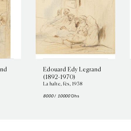
and
Edouard Edy Legrand
(1892-1970)
La halte, fès, 1938
8000
/
10000
Dhs