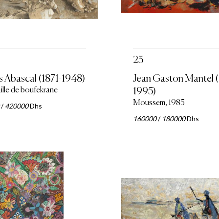
23
s Abascal (1871-1948)
Jean Gaston Mantel (
ille de boufekrane
1995)
Moussem, 1985
/
420000
Dhs
160000
/
180000
Dhs