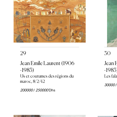
29
30
Jean Emile Laurent (1906
Jean 
-1983)
-1983
Us et coutumes des régions du
Les fal
maroc, 8/2/42
30000
200000
/
250000
Dhs