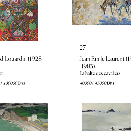
27
 Louardiri (1928-
Jean Emile Laurent (
-1983)
et
La halte des cavaliers
/
130000
Dhs
40000
/
45000
Dhs