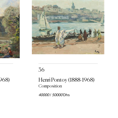
36
1968)
Henri Pontoy (1888-1968)
Composition
40000
/
50000
Dhs