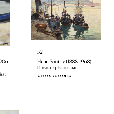
32
1906
Henri Pontoy (1888-1968)
Bateau de pêche, rabat
irat
100000
/
110000
Dhs