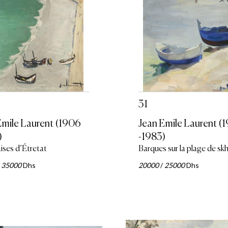
31
Emile Laurent (1906
Jean Emile Laurent (
)
-1983)
aises d’Étretat
Barques sur la plage de skh
/
35000
Dhs
20000
/
25000
Dhs