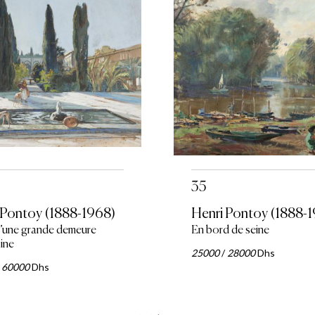
35
 Pontoy (1888-1968)
Henri Pontoy (1888-
d’une grande demeure
En bord de seine
ine
25000
/
28000
Dhs
/
60000
Dhs