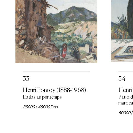
33
34
Henri Pontoy (1888-1968)
Henri
L’atlas au printemps
Patio 
maroca
35000
/
45000
Dhs
50000