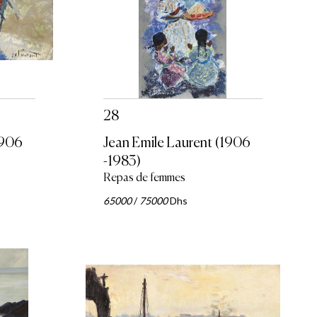
28
1906
Jean Emile Laurent (1906
-1983)
Repas de femmes
65000
/
75000
Dhs