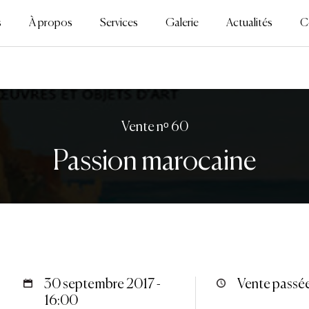
s
À propos
Services
Galerie
Actualités
C
Vente nᵒ 60
Passion marocaine
30 septembre 2017 -
Vente passé
16:00