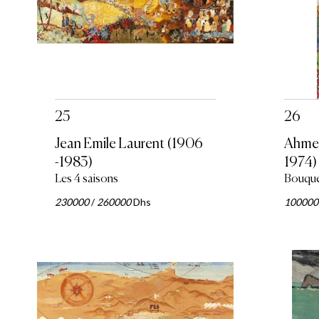
25
26
Jean Emile Laurent (1906
Ahmed
-1983)
1974)
Les 4 saisons
Bouqu
230000
/
260000
Dhs
100000