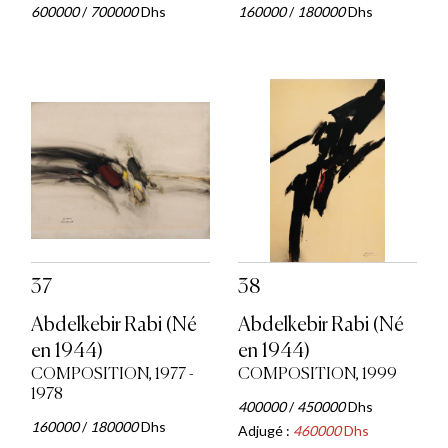
600000
/
700000
Dhs
160000
/
180000
Dhs
37
38
Abdelkebir Rabi (Né
Abdelkebir Rabi (Né
en 1944)
en 1944)
COMPOSITION, 1977 -
COMPOSITION, 1999
1978
400000
/
450000
Dhs
160000
/
180000
Dhs
Adjugé :
460000
Dhs