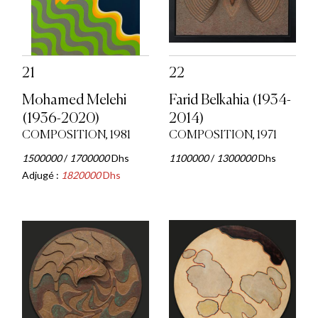
21
22
Mohamed Melehi
Farid Belkahia (1934-
(1936-2020)
2014)
COMPOSITION, 1981
COMPOSITION, 1971
1500000
/
1700000
Dhs
1100000
/
1300000
Dhs
Adjugé :
1820000
Dhs