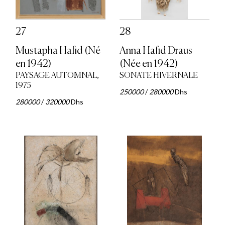
27
28
Mustapha Hafid (Né
Anna Hafid Draus
en 1942)
(Née en 1942)
PAYSAGE AUTOMNAL,
SONATE HIVERNALE
1975
250000
/
280000
Dhs
280000
/
320000
Dhs