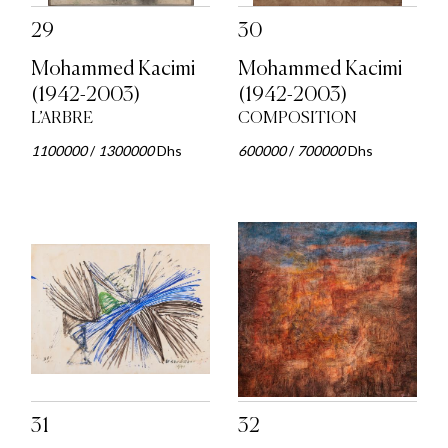
29
30
Mohammed Kacimi
Mohammed Kacimi
(1942-2003)
(1942-2003)
L’ARBRE
COMPOSITION
1100000
/
1300000
Dhs
600000
/
700000
Dhs
31
32