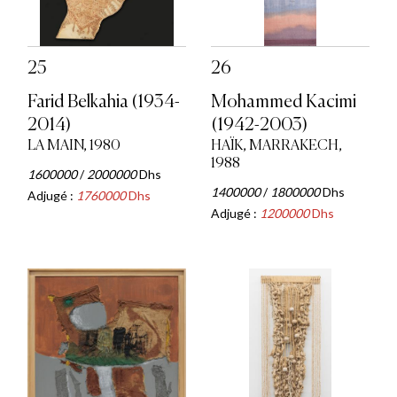
25
26
Farid Belkahia (1934-
Mohammed Kacimi
2014)
(1942-2003)
LA MAIN, 1980
HAÏK, MARRAKECH,
1988
1600000
/
2000000
Dhs
1400000
/
1800000
Dhs
Adjugé :
1760000
Dhs
Adjugé :
1200000
Dhs