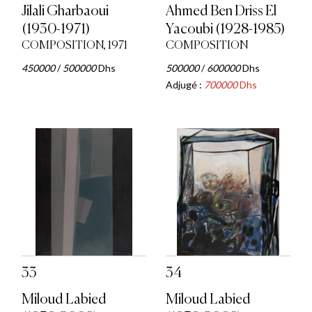
Jilali Gharbaoui
Ahmed Ben Driss El
(1930-1971)
Yacoubi (1928-1985)
COMPOSITION, 1971
COMPOSITION
450000
/
500000
Dhs
500000
/
600000
Dhs
Adjugé :
700000
Dhs
33
34
Miloud Labied
Miloud Labied