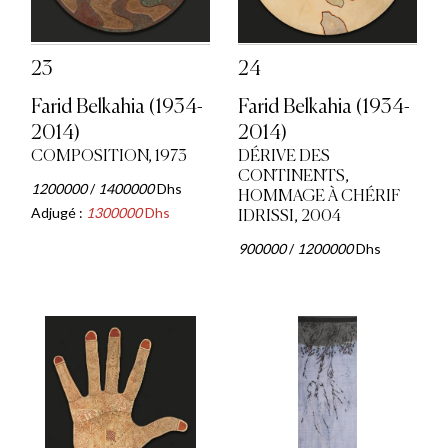
23
24
Farid Belkahia (1934-
Farid Belkahia (1934-
2014)
2014)
COMPOSITION, 1973
DÉRIVE DES
CONTINENTS,
1200000
/
1400000
Dhs
HOMMAGE À CHÉRIF
Adjugé :
1300000
Dhs
IDRISSI, 2004
900000
/
1200000
Dhs