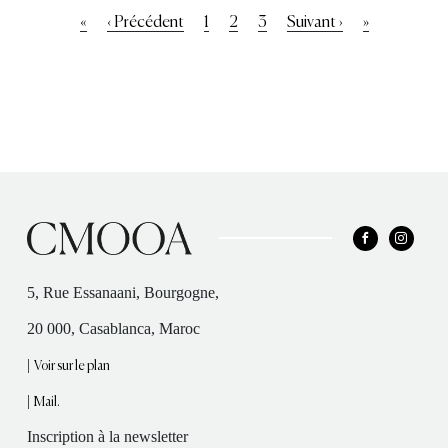
Pagination
Première
«
Page
‹ Précédent
Page
1
Page
2
Page
3
Page
Suivant ›
Dernière
»
page
précédente
courante
suivante
page
5, Rue Essanaani, Bourgogne,
20 000, Casablanca, Maroc
|
Voir sur le plan
|
Mail.
Inscription à la newsletter