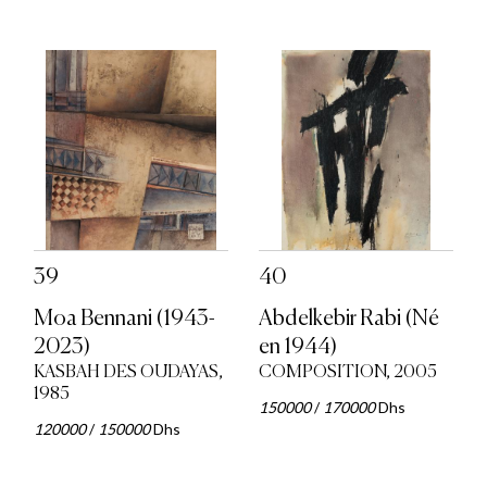
39
40
Moa Bennani (1943-
Abdelkebir Rabi (Né
2023)
en 1944)
KASBAH DES OUDAYAS,
COMPOSITION, 2005
1985
150000
/
170000
Dhs
120000
/
150000
Dhs