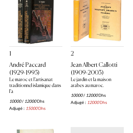
1
2
André Paccard
Jean Albert Callotti
(1929-1995)
(1909-2003)
Le maroc et l’artisanat
Le jardin et la maison
traditionnel islamique dans
arabes au maroc.
l’a
10000
/
12000
Dhs
10000
/
12000
Dhs
Adjugé :
12000
Dhs
Adjugé :
15000
Dhs