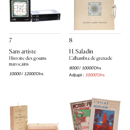
7
8
Sans artiste
H. Saladin
Histoire des goums
L’alhambra de grenade
marocains
8000
/
10000
Dhs
10000
/
12000
Dhs
Adjugé :
10000
Dhs