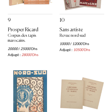
9
10
Prosper Ricard
Sans artiste
Corpus des tapis
Revue nord sud
marocains.
10000
/
12000
Dhs
20000
/
25000
Dhs
Adjugé :
10500
Dhs
Adjugé :
28000
Dhs