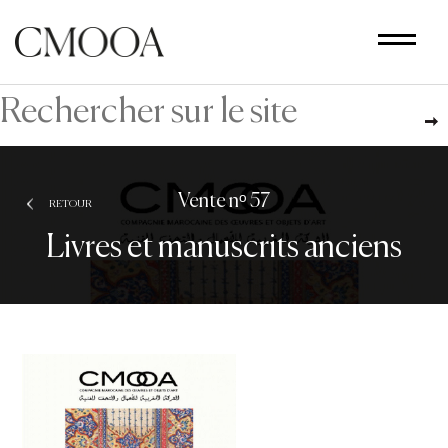
Aller
au
contenu
principal
Vente nᵒ 57
RETOUR
Livres et manuscrits anciens