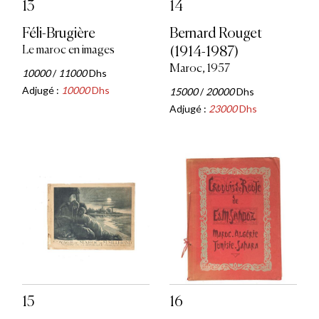
13
14
Féli-Brugière
Bernard Rouget
Le maroc en images
(1914-1987)
Maroc, 1957
10000
/
11000
Dhs
Adjugé :
10000
Dhs
15000
/
20000
Dhs
Adjugé :
23000
Dhs
15
16