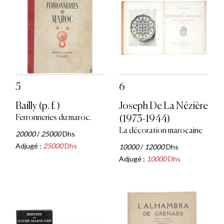
5
6
Bailly (p. f. )
Joseph De La Nézière
Ferronneries du maroc.
(1973-1944)
La décoration marocaine
20000
/
25000
Dhs
Adjugé :
25000
Dhs
10000
/
12000
Dhs
Adjugé :
10000
Dhs