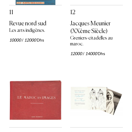
11
12
Revue nord sud
Jacques Meunier
Les arts indigènes.
(XXème Siècle)
Greniers-citadelles au
10000
/
12000
Dhs
maroc.
12000
/
14000
Dhs