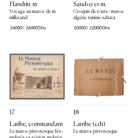
Flandrin. m
Sandoz es m.
Voyage au maroc de m.
Croquis de route : maroc
millerand
algérie tunisie sahara
14000
/
16000
Dhs
10000
/
12000
Dhs
17
18
Laribe, commandant
Larribe (cdt)
Le maroc pittoresque fès-
Le maroc pittoresque
meknès-et-région. meknès