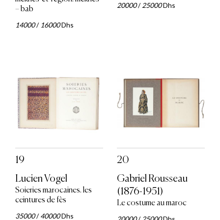
20000
/
25000
Dhs
– bab
14000
/
16000
Dhs
19
20
Lucien Vogel
Gabriel Rousseau
Soieries marocaines. les
(1876-1951)
ceintures de fès
Le costume au maroc
35000
/
40000
Dhs
20000
/
25000
Dhs