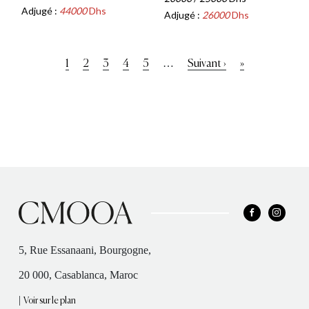
Adjugé :
44000
Dhs
Adjugé :
26000
Dhs
Pagination
…
Page
1
Page
2
Page
3
Page
4
Page
5
Page
Suivant ›
Dernière
»
courante
suivante
page
5, Rue Essanaani, Bourgogne,
20 000, Casablanca, Maroc
|
Voir sur le plan