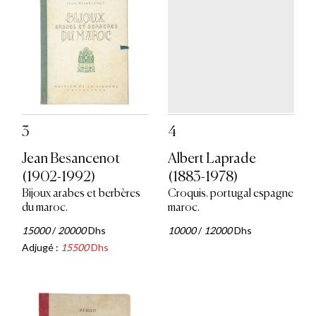
3
4
Jean Besancenot
Albert Laprade
(1902-1992)
(1883-1978)
Bijoux arabes et berbères
Croquis. portugal espagne
du maroc.
maroc.
15000
/
20000
Dhs
10000
/
12000
Dhs
Adjugé :
15500
Dhs