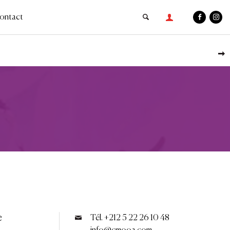
ontact
e
Tél. +212 5 22 26 10 48