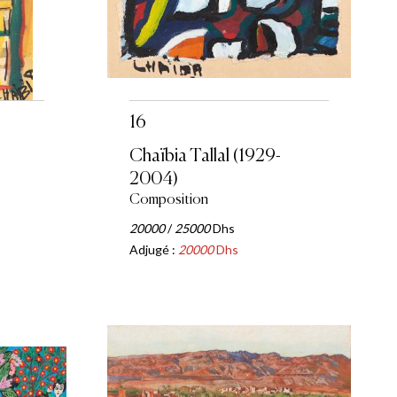
16
Chaïbia Tallal (1929-
2004)
Composition
20000
/
25000
Dhs
Adjugé :
20000
Dhs