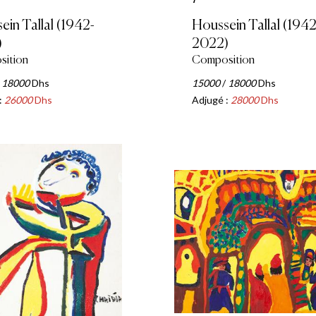
ein Tallal (1942-
Houssein Tallal (1942
)
2022)
ition
Composition
/
18000
Dhs
15000
/
18000
Dhs
:
26000
Dhs
Adjugé :
28000
Dhs