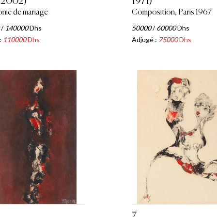
-2002)
1971)
nie de mariage
Composition, Paris 1967
/
140000
Dhs
50000
/
60000
Dhs
:
110000
Dhs
Adjugé :
75000
Dhs
7