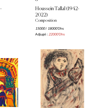
-
Houssein Tallal (1942-
2022)
Composition
15000
/
18000
Dhs
Adjugé :
22000
Dhs