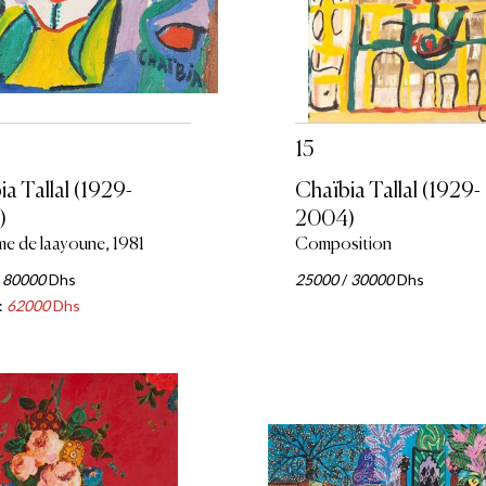
15
a Tallal (1929-
Chaïbia Tallal (1929-
)
2004)
e de laayoune, 1981
Composition
/
80000
Dhs
25000
/
30000
Dhs
:
62000
Dhs