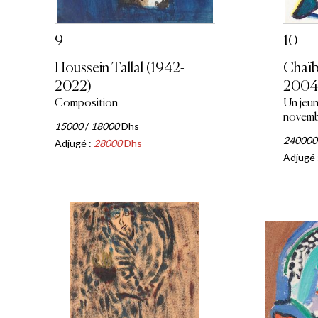
9
10
Houssein Tallal (1942-
Chaïbi
2022)
2004
Composition
Un jeu
novemb
15000
/
18000
Dhs
240000
Adjugé :
28000
Dhs
Adjugé 