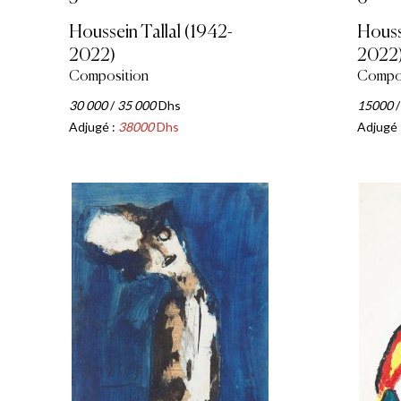
Houssein Tallal (1942-
Houss
2022)
2022
Composition
Compos
30 000
/
35 000
Dhs
15000
Adjugé :
38000
Dhs
Adjugé 