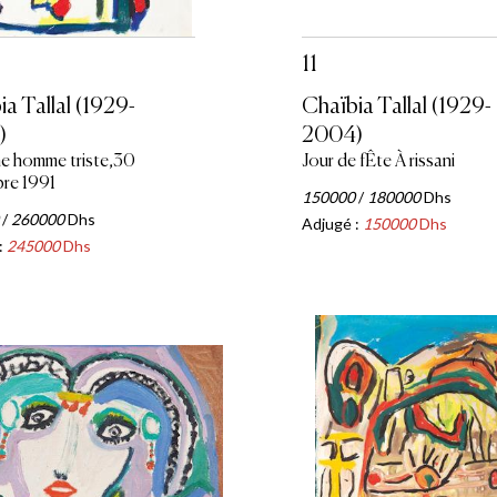
11
a Tallal (1929-
Chaïbia Tallal (1929-
)
2004)
ne homme triste,30
Jour de fÊte À rissani
re 1991
150000
/
180000
Dhs
/
260000
Dhs
Adjugé :
150000
Dhs
:
245000
Dhs