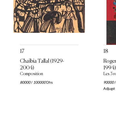
17
18
Chaïbia Tallal (1929-
Roger
2004)
1994)
Composition
Les 3 r
80000
/
100000
Dhs
90000
Adjugé 
Pagination