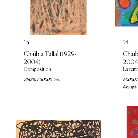
13
14
Chaïbia Tallal (1929-
Chaïbi
2004)
2004
Composition
La femm
25000
/
30000
Dhs
60000
Adjugé 