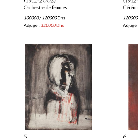
(1912-2002)
(1912
Orchestre de femmes
Cérémo
100000
/
120000
Dhs
120000
Adjugé :
120000
Dhs
Adjugé 
5
6