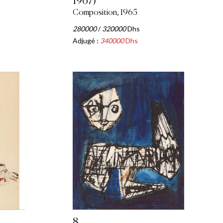
1967)
Composition, 1965
280000
/
320000
Dhs
Adjugé :
340000
Dhs
8