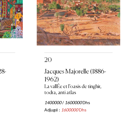
20
28-
Jacques Majorelle (1886-
1962)
La vallÉe et l’oasis de tinghir,
todra, anti atlas
1400000
/
1600000
Dhs
Adjugé :
1600000
Dhs