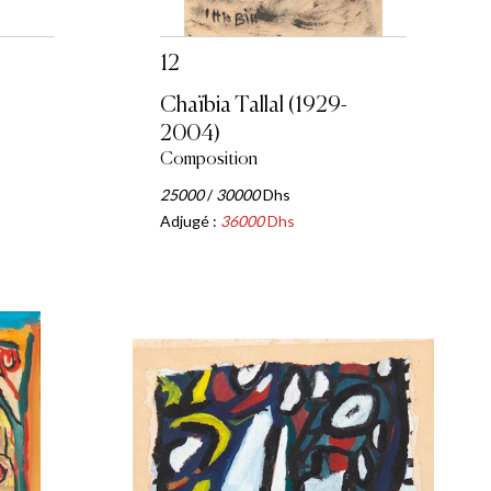
12
Chaïbia Tallal (1929-
2004)
Composition
25000
/
30000
Dhs
Adjugé :
36000
Dhs