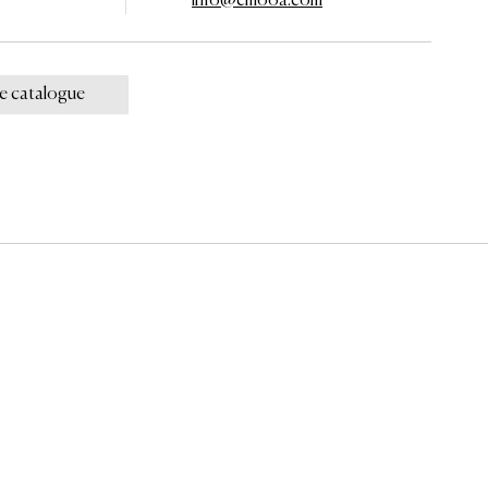
info@cmooa.com
le catalogue